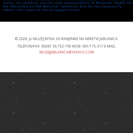
© 2026. JU MUZEJ BITKA ZA RANJENIKE NA NERETVI JABLANICA.
TELEFON/FAX: 00387 36 752-705 MOB: 061/175-317 E-MAIL:
MUZEJJABLANICA@YAHOO.COM