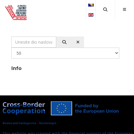
Select your language
Unesite dio naslova
Prikaz #
Info